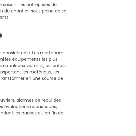
 saison. Les entreprises de
n du chantier, sous peine de se
ants.
e
re considérable. Les marteaux-
mi les équipements les plus
à rouleaux vibrants, essentiels
ansportant les matériaux, les
e transformer en une source de
uvriers, alarmes de recul des
es évaluations acoustiques,
pendant les pauses ou en fin de