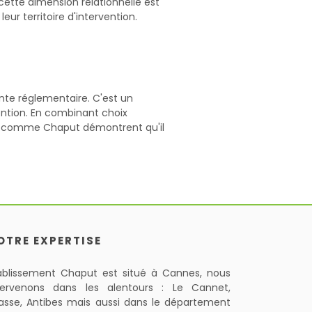
 cette dimension relationnelle est
eur territoire d'intervention.
inte réglementaire. C'est un
rvention. En combinant choix
es comme Chaput démontrent qu'il
OTRE EXPERTISE
ablissement Chaput est situé à Cannes, nous
tervenons dans les alentours : Le Cannet,
asse, Antibes mais aussi dans le département