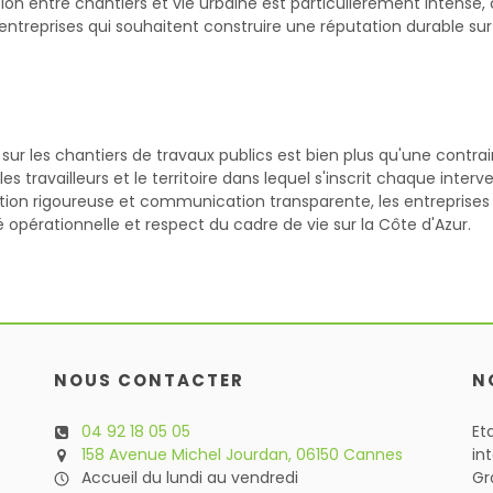
tion entre chantiers et vie urbaine est particulièrement intense,
entreprises qui souhaitent construire une réputation durable sur l
sur les chantiers de travaux publics est bien plus qu'une contra
es travailleurs et le territoire dans lequel s'inscrit chaque inte
tion rigoureuse et communication transparente, les entrepris
té opérationnelle et respect du cadre de vie sur la Côte d'Azur.
NOUS CONTACTER
N
04 92 18 05 05
Et
158 Avenue Michel Jourdan, 06150 Cannes
in
Accueil du lundi au vendredi
Gr