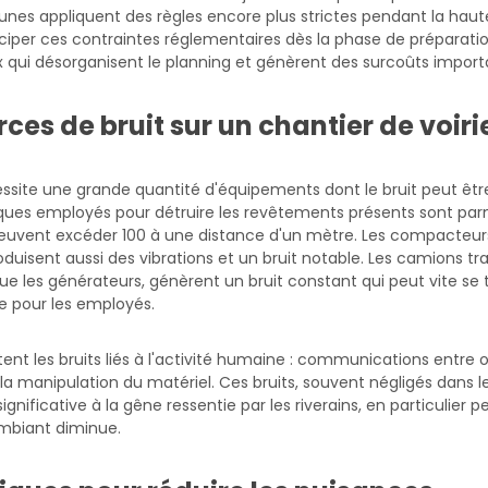
es appliquent des règles encore plus strictes pendant la haute
ciper ces contraintes réglementaires dès la phase de préparatio
x qui désorganisent le planning et génèrent des surcoûts import
rces de bruit sur un chantier de voiri
essite une grande quantité d'équipements dont le bruit peut êt
iques employés pour détruire les revêtements présents sont par
peuvent excéder 100 à une distance d'un mètre. Les compacteurs 
oduisent aussi des vibrations et un bruit notable. Les camions tr
que les générateurs, génèrent un bruit constant qui peut vite s
ue pour les employés.
nt les bruits liés à l'activité humaine : communications entre o
 la manipulation du matériel. Ces bruits, souvent négligés dans l
gnificative à la gêne ressentie par les riverains, en particulier 
ambiant diminue.