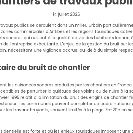
antiers de travaux publ
14 juillet 2026
 travaux publics se déroulent dans un milieu urbain particulièreme
 zones commerciales d'Antibes et les régions touristiques côti
sonores qui nuisent à la qualité de vie des habitants locaux, à 
de l'entreprise exécutante. L'enjeu de la gestion du bruit sur le
n, nécessitant une vigilance accrue, au-delà du simple respect 
aire du bruit de chantier
nt les nuisances sonores produites par les chantiers en France.
sceptibles de perturber la quiétude des voisins ou de nuire à la 
vier 1995 relatif à la limitation du bruit des engins de chantie
 extérieur. Les communes peuvent compléter ce cadre national 
our les travaux bruyants, souvent limités à la plage 7h-20h en se
ésidentielle est forte et où les enjeux touristiques imposent une a