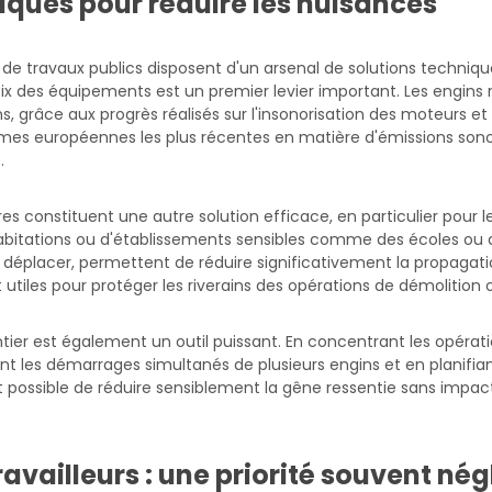
niques pour réduire les nuisances
 de travaux publics disposent d'un arsenal de solutions techniqu
oix des équipements est un premier levier important. Les engin
, grâce aux progrès réalisés sur l'insonorisation des moteurs et 
s européennes les plus récentes en matière d'émissions sono
.
s constituent une autre solution efficace, en particulier pour 
habitations ou d'établissements sensibles comme des écoles ou
 à déplacer, permettent de réduire significativement la propagati
nt utiles pour protéger les riverains des opérations de démoliti
tier est également un outil puissant. En concentrant les opérati
ant les démarrages simultanés de plusieurs engins et en planifian
st possible de réduire sensiblement la gêne ressentie sans impact
ravailleurs : une priorité souvent nég