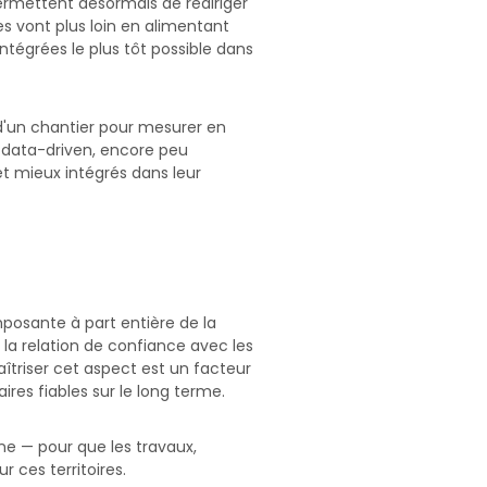
ermettent désormais de rediriger
s vont plus loin en alimentant
ntégrées le plus tôt possible dans
'un chantier pour mesurer en
he data-driven, encore peu
t mieux intégrés dans leur
mposante à part entière de la
t la relation de confiance avec les
maîtriser cet aspect est un facteur
res fiables sur le long terme.
ne — pour que les travaux,
r ces territoires.