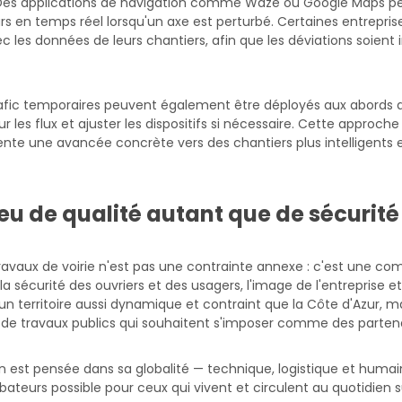
on. Des applications de navigation comme Waze ou Google Maps p
en temps réel lorsqu'un axe est perturbé. Certaines entreprise
les données de leurs chantiers, afin que les déviations soient i
fic temporaires peuvent également être déployés aux abords d
r les flux et ajuster les dispositifs si nécessaire. Cette approc
nte une avancée concrète vers des chantiers plus intelligents e
eu de qualité autant que de sécurité
travaux de voirie n'est pas une contrainte annexe : c'est une co
la sécurité des ouvriers et des usagers, l'image de l'entreprise e
ns un territoire aussi dynamique et contraint que la Côte d'Azur, 
s de travaux publics qui souhaitent s'imposer comme des partenai
 est pensée dans sa globalité — technique, logistique et humai
bateurs possible pour ceux qui vivent et circulent au quotidien su