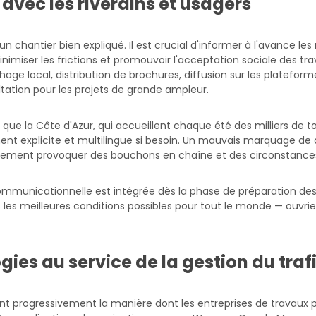
vec les riverains et usagers
 un chantier bien expliqué. Il est crucial d'informer à l'avance le
inimiser les frictions et promouvoir l'acceptation sociale des tr
hage local, distribution de brochures, diffusion sur les platefor
tation pour les projets de grande ampleur.
 que la Côte d'Azur, qui accueillent chaque été des milliers de t
ement explicite et multilingue si besoin. Un mauvais marquage de
apidement provoquer des bouchons en chaîne et des circonstances
unicationnelle est intégrée dès la phase de préparation des ch
 les meilleures conditions possibles pour tout le monde — ouvrier
ies au service de la gestion du traf
nt progressivement la manière dont les entreprises de travaux p