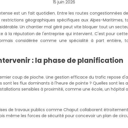
15 juin 2026
 intense est un fait quotidien. Entre les routes congestionnées 
es restrictions géographiques spécifiques aux Alpes-Maritimes, 
sidérable. Un chantier mal géré peut vite bloquer tout un secteu
te à la réputation de l'entreprise qui intervient. C'est pour cette
sormais considérée comme une spécialité à part entière, 
ntervenir : la phase de planification
ier coup de pioche. Une gestion efficace du trafic repose d'
s sont les flux dominants à l'heure de pointe ? Quelles sont les 
installations sensibles à proximité, comme une école, un hôpital 
ises de travaux publics comme Chaput collaborent étroitement a
arfois même les forces de sécurité pour concevoir un plan de circu