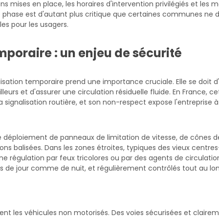
 mises en place, les horaires d'intervention privilégiés et les m
tte phase est d'autant plus critique que certaines communes ne
les pour les usagers.
mporaire : un enjeu de sécurité
lisation temporaire prend une importance cruciale. Elle se doit d
lleurs et d'assurer une circulation résiduelle fluide. En France, c
r la signalisation routière, et son non-respect expose l'entreprise 
r le déploiement de panneaux de limitation de vitesse, de cônes de
ns balisées. Dans les zones étroites, typiques des vieux centre
e régulation par feux tricolores ou par des agents de circulatio
les de jour comme de nuit, et régulièrement contrôlés tout au lo
ent les véhicules non motorisés. Des voies sécurisées et clair