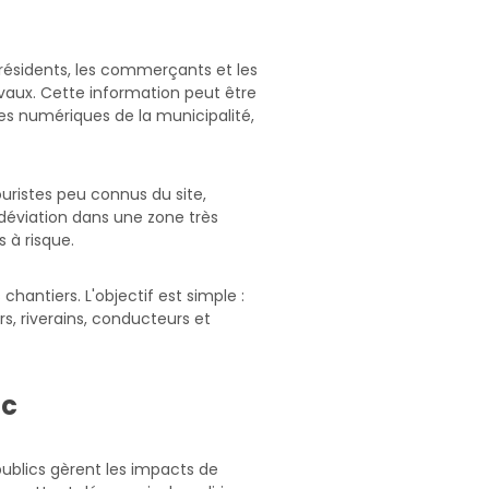
s résidents, les commerçants et les
avaux. Cette information peut être
mes numériques de la municipalité,
ouristes peu connus du site,
 déviation dans une zone très
 à risque.
antiers. L'objectif est simple :
s, riverains, conducteurs et
ic
ublics gèrent les impacts de