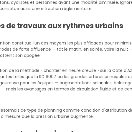
étons, cyclistes et personnes ayant une mobilité diminuée. Ignore
constitue aussi une infraction réglementaire.
es de travaux aux rythmes urbains
ention constitue l'un des moyens les plus efficaces pour minimise
ériodes de forte affluence — tôt le matin, en soirée, voire la nui
atteint son apogée.
ion de la méthode « chantier en heure creuse » sur la Côte d'Azur
ntes telles que la RD 6007 ou les grandes artères principales des 
rigoureuse pour les équipes — augmentations salariales, éclairag
ue — mais les avantages en termes de circulation fluide et de 
ormais ce type de planning comme condition d'attribution de
r à mesure que la pression urbaine augmente.