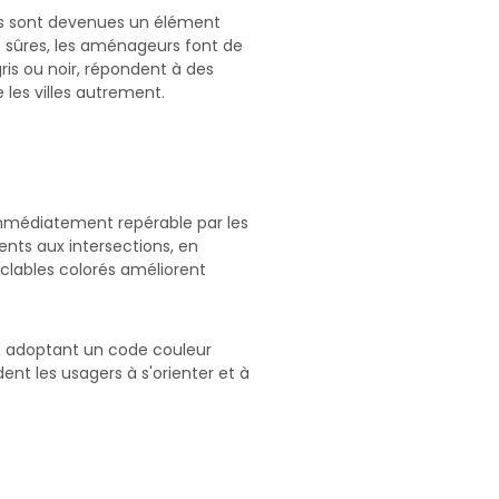
les sont devenues un élément
us sûres, les aménageurs font de
ris ou noir, répondent à des
 les villes autrement.
 immédiatement repérable par les
dents aux intersections, en
clables colorés améliorent
 en adoptant un code couleur
ident les usagers à s'orienter et à