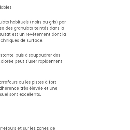
ables.
lats habituels (noirs ou gris) par
se des granulats teintés dans la
ésultat est un revêtement dont la
techniques de surface.
xistante, puis à saupoudrer des
colorée peut s'user rapidement
rrefours ou les pistes à fort
adhérence très élevée et une
suel sont excellents.
rrefours et sur les zones de