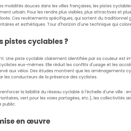
 mobilités douces dans les villes françaises, les pistes cyclab
nt urbain. Pour les rendre plus visibles, plus attractives et pl
lorés. Ces revêtements spécifiques, qui sortent du traditionnel g
uritaires et esthétiques. Tour d'horizon d'une technique qui colore
s pistes cyclables ?
ment. Une piste cyclable clairement identifiée par sa couleur est
 cyclistes eux-mêmes. Elle réduit les conflits d'usage et les acci
servé aux vélos. Des études montrent que les aménagements cy
ar les conducteurs de la présence des cyclistes.
forcer la lisibilité du réseau cyclable à l'échelle d'une ville :
oritaires, vert pour les voies partagées, etc.), les collectivités a
 public.
 mise en œuvre