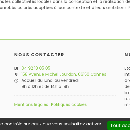
es collectivités locales dans la conception et la réalisation 
enrobés colorés adaptées à leur contexte et à leurs ambitions. Pa
NOUS CONTACTER
N
04 92 18 05 05
Et
158 Avenue Michel Jourdan, 06150 Cannes
in
Accueil du lundi au vendredi
Gr
9h à 12h et de 14h à 18h
de
li
ré
Mentions légales
Politiques cookies
ré
le contrôle sur ceux que vous souhaitez activer
Tout ac