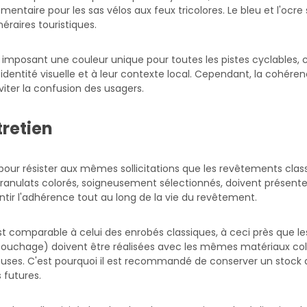
ementaire pour les sas vélos aux feux tricolores. Le bleu et l'ocre 
néraires touristiques.
 imposant une couleur unique pour toutes les pistes cyclables, c
ur identité visuelle et à leur contexte local. Cependant, la cohé
er la confusion des usagers.
retien
our résister aux mêmes sollicitations que les revêtements classi
ranulats colorés, soigneusement sélectionnés, doivent présenter
ntir l'adhérence tout au long de la vie du revêtement.
st comparable à celui des enrobés classiques, à ceci près que le
bouchage) doivent être réalisées avec les mêmes matériaux colo
ieuses. C'est pourquoi il est recommandé de conserver un stoc
 futures.